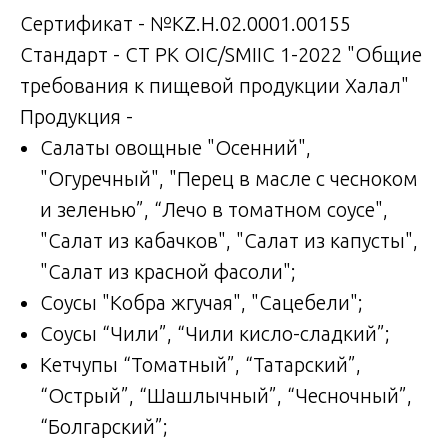
Сертификат - №KZ.H.02.0001.00155
Стандарт - СТ РК OIC/SMIIC 1-2022 "Общие
требования к пищевой продукции Халал"
Продукция -
Салаты овощные "Осенний",
"Огуречный", "Перец в масле с чесноком
и зеленью”, “Лечо в томатном соусе",
"Салат из кабачков", "Салат из капусты",
"Салат из красной фасоли";
Соусы "Кобра жгучая", "Сацебели";
Соусы “Чили”, “Чили кисло-сладкий”;
Кетчупы “Томатный”, “Татарский”,
“Острый”, “Шашлычный”, “Чесночный”,
“Болгарский”;