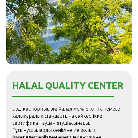
HALAL QUALITY CENTER
cіздің кәсіпорныңызға Халал мемлекеттік немесе
халықаралық стандартына сәйкестікке
сертификаттаудан өтуді ұсынады.
Тұтынушылардың сеніміне ие болып,
бәсекелестеріңізден ерекшелену және