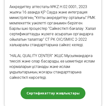
Аккредиттеу аттестаты №KZ.H.02.0001, 2023
жылғы 16 қазанда ҚР Сауда және интеграция
министрлігінің "Ұлттық аккредиттеу орталығы" РМК
мемлекеттік уәкілетті органымен берілген.
Барлық ішкі процестер "Сәйкестікті бағалау. Халал
сертификаттауды жүзеге асыратын органдарға
қойылатын талаптар" СТ РК OIC/SMIIC 2-2022
халықаралық стандарттарына сәйкес келеді.
"HALAL QUALITY CENTER" ЖШС Мұсылмандарға
тиесілі және олар басқарады, өз қызметінде ислам
нормаларын ұстанады және ислам
құндылықтарының жоғары стандарттарына
сәйкестікті көрсетеді.
Сертификаттау жаңалықтары