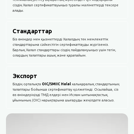
сіздің Халал сертификаттауыңыз туралы мәліметтерді тексере
алады.
Стандарттар
Біз өнімдер мен қызметтерді Халалдың тек мемлекеттік
стандарттарына сәйкестігін сертификаттауды жүргіземіз.
Барлық Халал стандарттары сіздің пайдалануыңыз үшін тегін,
олардың талаптары ашық және қарапайым.
Экспорт
Біздің орталықта
OIC/SMIIC Halal
халықаралық стандартының
талаптары бойынша сертификаттау қолжетімді. Осылайша, сіз
өз өнімдеріңізді ТМД елдері мен Ислам ынтымақтастық
ұйымының (OIC) нарықтарына шығаруды жеңілдете аласыз.