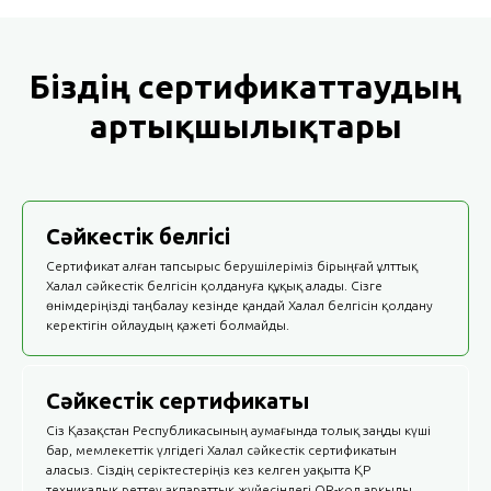
Біздің сертификаттаудың
артықшылықтары
Сәйкестік белгісі
Сертификат алған тапсырыс берушілеріміз бірыңғай ұлттық
Халал сәйкестік белгісін қолдануға құқық алады. Сізге
өнімдеріңізді таңбалау кезінде қандай Халал белгісін қолдану
керектігін ойлаудың қажеті болмайды.
Сәйкестік сертификаты
Сіз Қазақстан Республикасының аумағында толық заңды күші
бар, мемлекеттік үлгідегі Халал сәйкестік сертификатын
аласыз. Сіздің серіктестеріңіз кез келген уақытта ҚР
техникалық реттеу ақпараттық жүйесіндегі QR-код арқылы