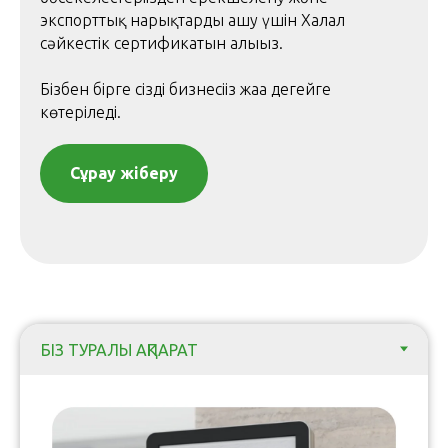
экспорттық нарықтарды ашу үшін Халал
сәйкестік сертификатын алыңыз.
Бізбен бірге сіздің бизнесіңіз жаңа деңгейге
көтеріледі.
Сұрау жіберу