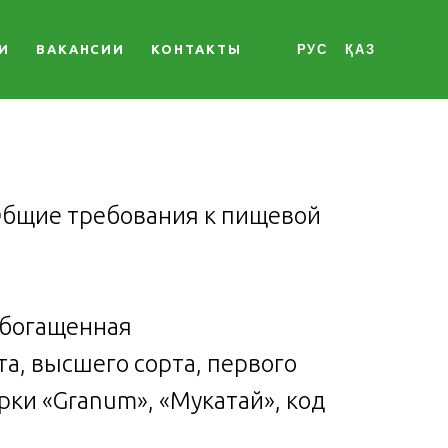
И
ВАКАНСИИ
КОНТАКТЫ
РУС
ҚАЗ
 "Общие требования к пищевой
обогащенная
а, высшего сорта, первого
арки «Granum», «Мукатай», код