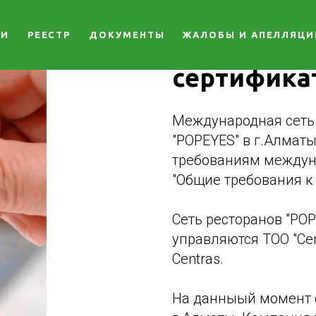
Междунаро
ГИ
РЕЕСТР
ДОКУМЕНТЫ
ЖАЛОБЫ И АПЕЛЛЯЦИ
ресторанов
сертифика
Международная сеть 
"POPEYES" в г.Алматы
требованиям междуна
"Общие требования к
Сеть ресторанов "POP
управляются ТОО "Cen
Centras.
На данныый момент с