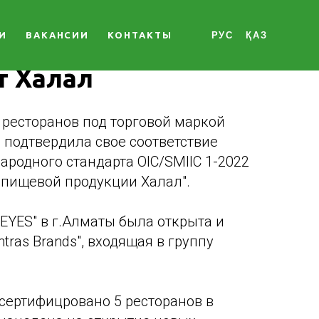
ная сеть
И
ВАКАНСИИ
КОНТАКТЫ
РУС
ҚАЗ
 получает
т Халал
ресторанов под торговой маркой
 подтвердила свое соответствие
родного стандарта OIC/SMIIC 1-2022
 пищевой продукции Халал".
EYES" в г.Алматы была открыта и
tras Brands", входящая в группу
ертифицровано 5 ресторанов в